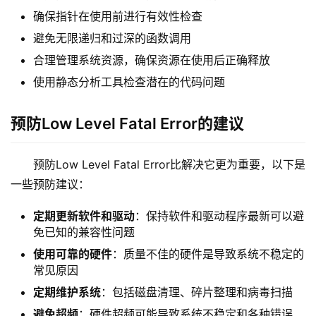
确保指针在使用前进行有效性检查
物
流
避免无限递归和过深的函数调用
百
合理管理系统资源，确保资源在使用后正确释放
科
使用静态分析工具检查潜在的代码问题
快
预防Low Level Fatal Error的建议
递
分
类
预防Low Level Fatal Error比解决它更为重要，以下是
一些预防建议：
定期更新软件和驱动
：保持软件和驱动程序最新可以避
免已知的兼容性问题
使用可靠的硬件
：质量不佳的硬件是导致系统不稳定的
常见原因
定期维护系统
：包括磁盘清理、碎片整理和病毒扫描
避免超频
：硬件超频可能导致系统不稳定和各种错误