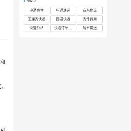
标签
中通寄件
中通速递
京东物流
圆通寄快递
圆通快运
寄件费用
快运价格
快递订单查询
跨省寄送
校和
活。
生可