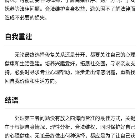
情况，可能需要咨询律师，了解离婚程序、财产分割、子女
抚养等法律问题。合法维护自身权益，避免因不了解法律而
造成不必要的损失。
自我重建
无论最终选择修复关系还是分开，都要关注自己的心理
健康和生活重建。培养兴趣爱好，拓展社交圈，寻求亲友支
首
持，必要时寻求专业心理帮助，逐步走出情感阴霾，重新找
页
回自我价值和生活方向。
物
结语
流
百
科
处理第三者问题没有放之四海而皆准的最佳方式，关键
在于根据自身情况，理性分析，合法维权，同时保护好自己
快
的心理健康。无论最终做出何种选择，都应是为了让自己获