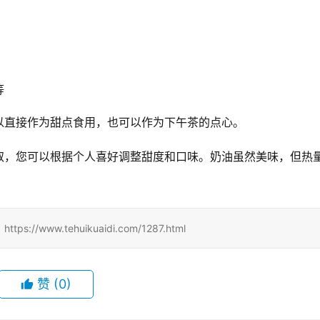
等
以直接作为甜点食用，也可以作为下午茶的点心。
取，您可以根据个人喜好调整甜度和口味。奶油虽然美味，但热
。
w.tehuikuaidi.com/1287.html
赞
(0)