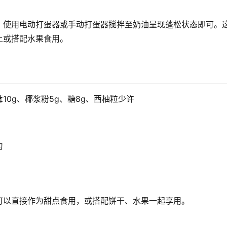
，使用电动打蛋器或手动打蛋器搅拌至奶油呈现蓬松状态即可。
上或搭配水果食用。
茸10g、椰浆粉5g、糖8g、西柚粒少许
匀
可以直接作为甜点食用，或搭配饼干、水果一起享用。