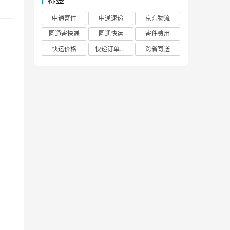
标签
中通寄件
中通速递
京东物流
圆通寄快递
圆通快运
寄件费用
快运价格
快递订单查询
跨省寄送