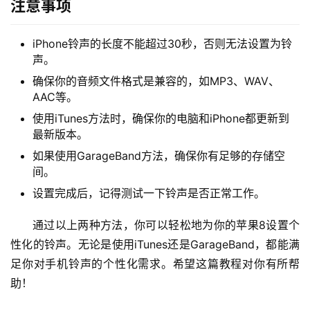
注意事项
iPhone铃声的长度不能超过30秒，否则无法设置为铃
声。
确保你的音频文件格式是兼容的，如MP3、WAV、
AAC等。
使用iTunes方法时，确保你的电脑和iPhone都更新到
最新版本。
首
页
如果使用GarageBand方法，确保你有足够的存储空
间。
物
设置完成后，记得测试一下铃声是否正常工作。
流
通过以上两种方法，你可以轻松地为你的苹果8设置个
百
科
性化的铃声。无论是使用iTunes还是GarageBand，都能满
足你对手机铃声的个性化需求。希望这篇教程对你有所帮
快
助！
递