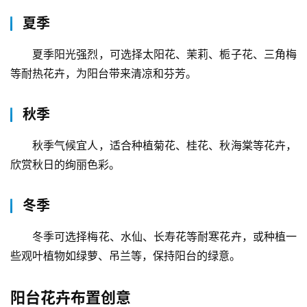
科
夏季
快
夏季阳光强烈，可选择太阳花、茉莉、栀子花、三角梅
递
等耐热花卉，为阳台带来清凉和芬芳。
分
类
秋季
秋季气候宜人，适合种植菊花、桂花、秋海棠等花卉，
欣赏秋日的绚丽色彩。
冬季
冬季可选择梅花、水仙、长寿花等耐寒花卉，或种植一
些观叶植物如绿萝、吊兰等，保持阳台的绿意。
阳台花卉布置创意