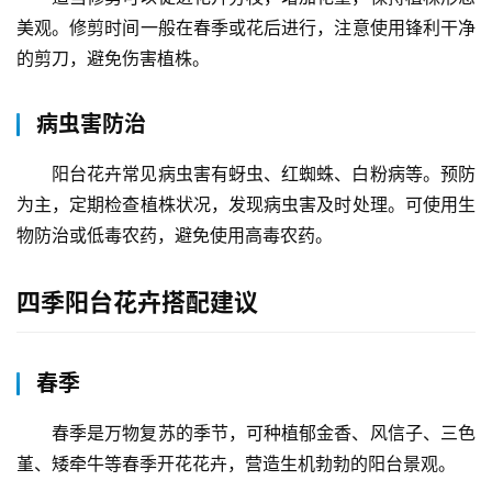
美观。修剪时间一般在春季或花后进行，注意使用锋利干净
的剪刀，避免伤害植株。
病虫害防治
阳台花卉常见病虫害有蚜虫、红蜘蛛、白粉病等。预防
为主，定期检查植株状况，发现病虫害及时处理。可使用生
物防治或低毒农药，避免使用高毒农药。
四季阳台花卉搭配建议
首
页
春季
物
春季是万物复苏的季节，可种植郁金香、风信子、三色
流
堇、矮牵牛等春季开花花卉，营造生机勃勃的阳台景观。
百