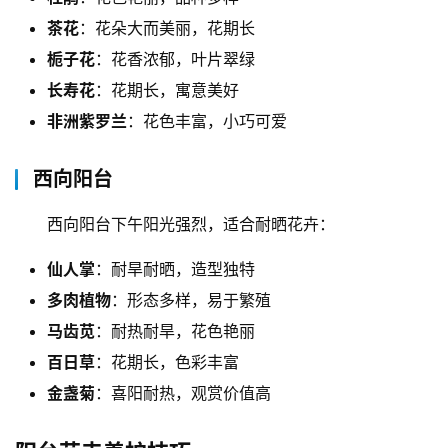
茶花
：花朵大而美丽，花期长
栀子花
：花香浓郁，叶片翠绿
长寿花
：花期长，寓意美好
非洲紫罗兰
：花色丰富，小巧可爱
西向阳台
西向阳台下午阳光强烈，适合耐晒花卉：
仙人掌
：耐旱耐晒，造型独特
多肉植物
：形态多样，易于繁殖
马齿苋
：耐热耐旱，花色艳丽
百日草
：花期长，色彩丰富
金盏菊
：喜阳耐热，观赏价值高