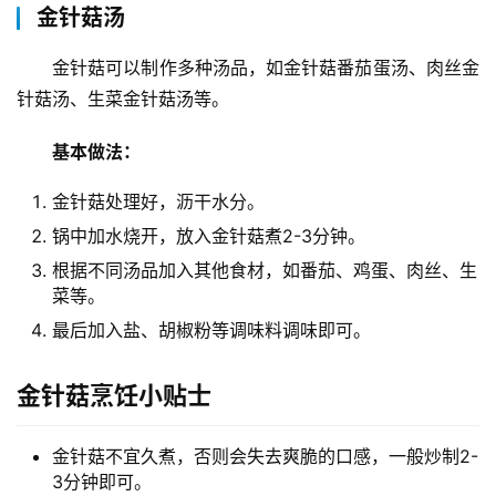
金针菇汤
金针菇可以制作多种汤品，如金针菇番茄蛋汤、肉丝金
针菇汤、生菜金针菇汤等。
首
基本做法：
页
金针菇处理好，沥干水分。
物
锅中加水烧开，放入金针菇煮2-3分钟。
流
根据不同汤品加入其他食材，如番茄、鸡蛋、肉丝、生
百
菜等。
科
最后加入盐、胡椒粉等调味料调味即可。
快
递
金针菇烹饪小贴士
分
类
金针菇不宜久煮，否则会失去爽脆的口感，一般炒制2-
3分钟即可。