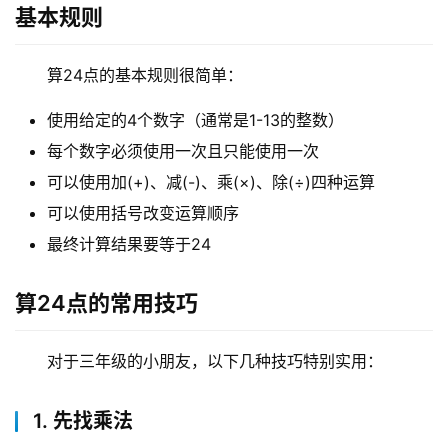
基本规则
算24点的基本规则很简单：
使用给定的4个数字（通常是1-13的整数）
每个数字必须使用一次且只能使用一次
可以使用加(+)、减(-)、乘(×)、除(÷)四种运算
可以使用括号改变运算顺序
最终计算结果要等于24
算24点的常用技巧
对于三年级的小朋友，以下几种技巧特别实用：
1. 先找乘法