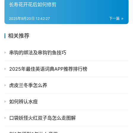
长寿花开花后如何修剪
2025年9月20日 12:42:27
下一篇
相关推荐
串钩的绑法及串钩钓鱼技巧
2025年最佳英语词典APP推荐排行榜
虎皮兰冬季怎么养
如何辨认水痘
口袋妖怪火红双子岛怎么走图解