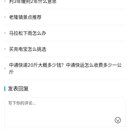
判3年缓刑2年什么意思
老隆镇景点推荐
马拉松下雨怎么办
买充电宝怎么挑选
中通快递20斤大概多少钱？中通快运怎么收费多少一公
斤
发表回复