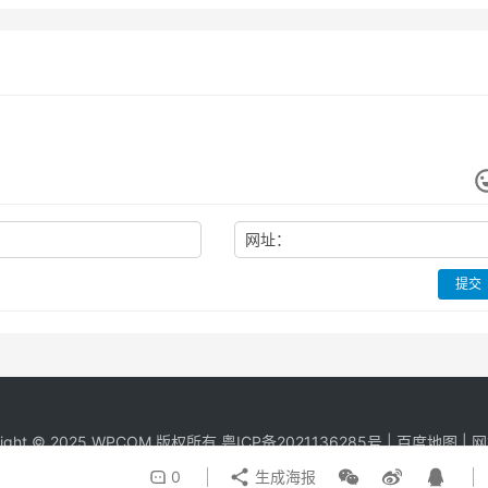
网址：
提交
right © 2025 WPCOM 版权所有
粤ICP备2021136285号
|
百度地图
|
网
0
生成海报