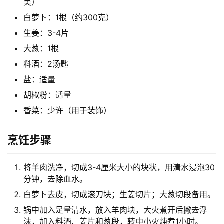
美）
白萝卜：1根（约300克）
生姜：3-4片
大葱：1根
料酒：2汤匙
盐：适量
胡椒粉：适量
香菜：少许（用于装饰）
烹饪步骤
将羊肉洗净，切成3-4厘米大小的块状，用清水浸泡30
分钟，去除血水。
白萝卜去皮，切成滚刀块；生姜切片；大葱切段备用。
锅中加入足量清水，放入羊肉块，大火煮开后撇去浮
沫，加入料酒、姜片和葱段，转中小火炖煮1小时。