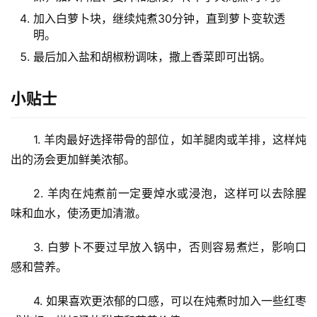
加入白萝卜块，继续炖煮30分钟，直到萝卜变软透
明。
最后加入盐和胡椒粉调味，撒上香菜即可出锅。
小贴士
1. 羊肉最好选择带骨的部位，如羊腿肉或羊排，这样炖
出的汤会更加鲜美浓郁。
2. 羊肉在炖煮前一定要焯水或浸泡，这样可以去除腥
味和血水，使汤更加清澈。
3. 白萝卜不要过早放入锅中，否则容易煮烂，影响口
感和营养。
4. 如果喜欢更浓郁的口感，可以在炖煮时加入一些红枣