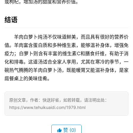
或枸杞，增加汤的甜度和营养价值。
结语
羊肉白萝卜炖汤不仅味道鲜美，而且具有很好的营养价
首
页
值。羊肉富含蛋白质和多种维生素，能够温补身体，增强免
疫力；白萝卜则含有丰富的维生素C和膳食纤维，有助于消
物
化和排毒。这道汤适合全家人享用，尤其在寒冷的季节，一
流
碗热气腾腾的羊肉白萝卜汤，既能暖胃又能滋补身体，是家
百
庭餐桌上的美味佳肴。
科
快
原创文章，作者：快送好省，如若转载，请注明出处：
递
https://www.tehuikuaidi.com/1979.html
分
类
赞
(0)