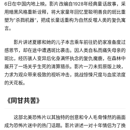
6日在中国内地上映。影片改编自1928年经典童话故事，采
用暗黑风格重新诠释，将大家童年回忆里聪明善良的斑比重
塑为”杀戮机器”，把成长童话重构为自然反噬人类的复仇寓
言。
影片讲述夏娜和她的儿子本吉乘车前往奶奶家准备度过
首
感恩节，却在途中遭遇斑比袭击。因人类自私而痛失母亲的
页
斑比，经历骇人变异后化身满怀执念的复仇魔鹿，在森林中
展开了一场关乎生死的清算猎杀。影片一刀未剪原版上映，
物
力求为观众带来极致的视听冲击，挑战惊悚尺度与血浆浓度
流
的天花板。
百
科
《同甘共苦》
快
递
这部北美恐怖片以其独特的创意和令人毛骨悚然的画面
分
成为恐怖片迷中的热门话题。影片讲述一对十年情侣为了挽
类