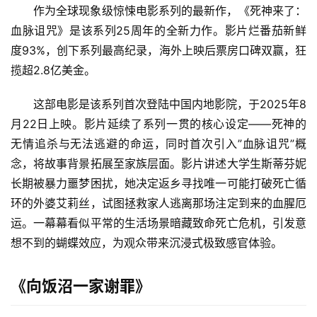
作为全球现象级惊悚电影系列的最新作，《死神来了：
血脉诅咒》是该系列25周年的全新力作。影片烂番茄新鲜
度93%，创下系列最高纪录，海外上映后票房口碑双赢，狂
揽超2.8亿美金。
这部电影是该系列首次登陆中国内地影院，于2025年8
月22日上映。影片延续了系列一贯的核心设定——死神的
无情追杀与无法逃避的命运，同时首次引入”血脉诅咒”概
念，将故事背景拓展至家族层面。影片讲述大学生斯蒂芬妮
长期被暴力噩梦困扰，她决定返乡寻找唯一可能打破死亡循
环的外婆艾莉丝，试图拯救家人逃离那场注定到来的血腥厄
运。一幕幕看似平常的生活场景暗藏致命死亡危机，引发意
想不到的蝴蝶效应，为观众带来沉浸式极致感官体验。
《向饭沼一家谢罪》