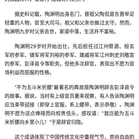
据史料记载，陶渊明出身名门，曾祖父陶侃是东晋举足
轻重的人物，官至大司马，祖父和父亲也做过太守。然而，
陶渊明九岁时父亲去世，家道中落，生活并不富裕。
陶渊明29岁时开始出仕，先后担任过江州祭酒、桓玄
军府参军、镇军将军刘裕的参军、建威将军江州刺史刘敬宣
的参军、彭泽县令等职务。但他多次辞官，表现出不愿为官
场利益而屈服的性格。
“不为五斗米折腰”最著名的典故是陶渊明辞去彭泽县令
的故事。据说，当时有上级官员要来视察，有人告诉陶渊明
应当束带迎接（即穿上官服，系上腰带，表示恭敬）。陶渊
明不愿为这点俸禄而向权贵低头，感叹道：”我岂能为五斗
米折腰向乡里小儿！”于是辞官归隐。
这个成语体现了中国传统文化中重视气节、崇尚自由的