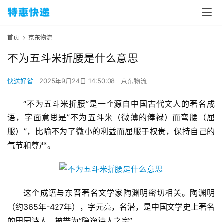
首页
京东物流
不为五斗米折腰是什么意思
快送好省
2025年9月24日 14:50:08
京东物流
“不为五斗米折腰”是一个源自中国古代文人的著名成
语，字面意思是”不为五斗米（微薄的俸禄）而弯腰（屈
服）”，比喻不为了微小的利益而屈服于权贵，保持自己的
气节和尊严。
这个成语与东晋著名文学家陶渊明密切相关。陶渊明
（约365年-427年），字元亮，名潜，是中国文学史上著名
的田园诗人，被誉为”隐逸诗人之宗”。