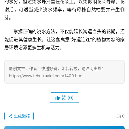
的水分，但避免水珠滞留在花朵上，以免影响花朵寿命。花
谢后，可适当减少浇水频率，等待母株自然枯萎并产生侧
芽。
首
页
掌握正确的浇水方法，不仅能延长鸿运当头的花期，还
能促进其健康生长，让这盆寓意”好运连连”的植物为您的家
物
居环境增添更多生机与活力。
流
百
科
原创文章，作者：快送好省，如若转载，请注明出处：
https://www.tehuikuaidi.com/1400.html
快
递
分
赞
(0)
类
生成海报
0