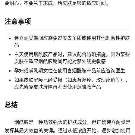
要耐心，不要急于求成，给皮肤足够的适应时间。
首
注意事项
页
建立耐受期间应避免过度去角质或使用其他刺激性护肤
物
品
流
白天使用烟酰胺产品时，建议配合防晒措施，因为某些
百
皮肤在适应烟酰胺期间可能对紫外线更敏感
科
孕妇或哺乳期女性在使用含烟酰胺产品前应咨询医生
快
如果皮肤屏障已经受损（如患有湿疹、玫瑰痤疮等），
递
应先修复皮肤屏障再考虑使用烟酰胺产品
分
类
总结
烟酰胺是一种功效强大的护肤成分，但正确建立耐受是
发挥其最大效益的关键。通过从低浓度开始、逐步增加使用