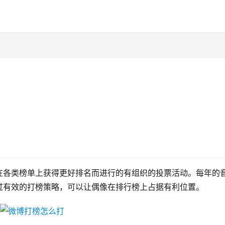
在各类榜单上获得更好排名而进行的有组织的投票活动。每年的
过有效的打榜策略，可以让偶像在排行榜上占据有利位置。