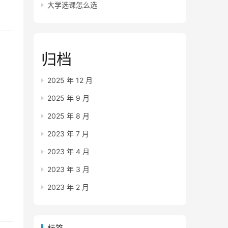
大学选课怎么选
归档
。
2025 年 12 月
2025 年 9 月
2025 年 8 月
2023 年 7 月
2023 年 4 月
2023 年 3 月
2023 年 2 月