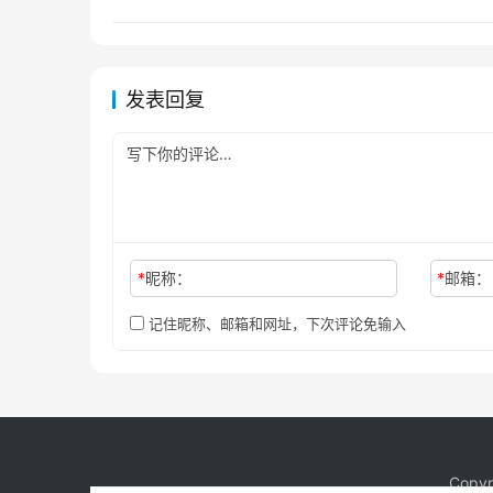
发表回复
*
昵称：
*
邮箱：
记住昵称、邮箱和网址，下次评论免输入
Copy