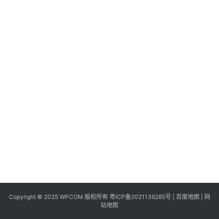
科
快
递
分
类
Copyright © 2025 WPCOM 版权所有
粤ICP备2021136285号
|
百度地图
|
网
站地图