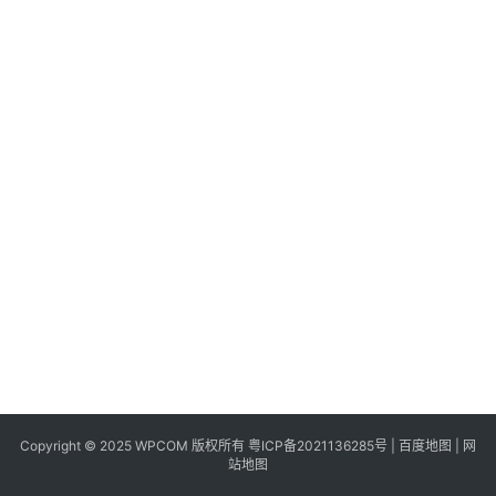
科
快
递
分
类
Copyright © 2025 WPCOM 版权所有
粤ICP备2021136285号
|
百度地图
|
网
站地图